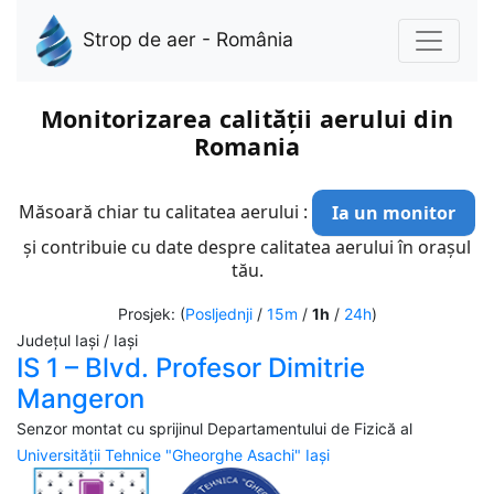
Strop de aer - România
Monitorizarea calității aerului din
Romania
Măsoară chiar tu calitatea aerului :
Ia un monitor
și contribuie cu date despre calitatea aerului în orașul
tău.
Prosjek: (
Posljednji
/
15m
/
1h
/
24h
)
Județul Iași / Iași
IS 1 – Blvd. Profesor Dimitrie
Mangeron
Senzor montat cu sprijinul Departamentului de Fizică al
Universității Tehnice "Gheorghe Asachi" Iași