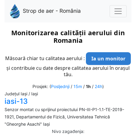
Strop de aer - România
Monitorizarea calității aerului din
Romania
Măsoară chiar tu calitatea aerului :
Ia un monitor
și contribuie cu date despre calitatea aerului în orașul
tău.
Prosjek: (
Posljednji
/
15m
/
1h
/
24h
)
Județul Iași / Iași
iasi-13
Senzor montat cu sprijinul proiectului PN-III-P1-1.1-TE-2019-
1921, Departamentul de Fizică, Universitatea Tehnică
"Gheorghe Asachi" Iași
Nivo zagađenja
: