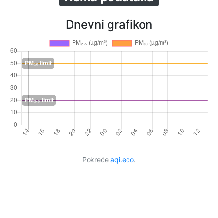
Dnevni grafikon
Pokreće
aqi.eco
.