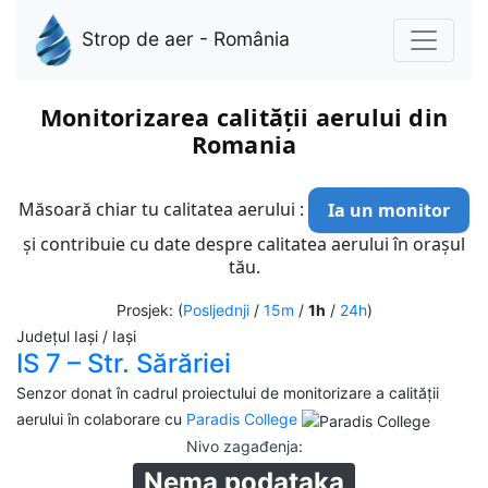
Strop de aer - România
Monitorizarea calității aerului din
Romania
Măsoară chiar tu calitatea aerului :
Ia un monitor
și contribuie cu date despre calitatea aerului în orașul
tău.
Prosjek: (
Posljednji
/
15m
/
1h
/
24h
)
Județul Iași / Iași
IS 7 – Str. Sărăriei
Senzor donat în cadrul proiectului de monitorizare a calității
aerului în colaborare cu
Paradis College
Nivo zagađenja
:
Nema podataka