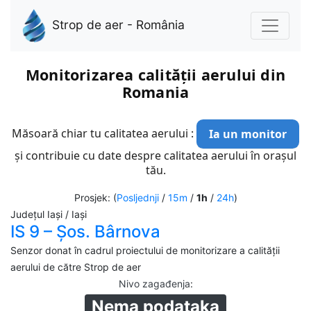
Strop de aer - România
Monitorizarea calității aerului din
Romania
Măsoară chiar tu calitatea aerului :
Ia un monitor
și contribuie cu date despre calitatea aerului în orașul
tău.
Prosjek: (
Posljednji
/
15m
/
1h
/
24h
)
Județul Iași / Iași
IS 9 – Șos. Bârnova
Senzor donat în cadrul proiectului de monitorizare a calității
aerului de către Strop de aer
Nivo zagađenja
:
Nema podataka