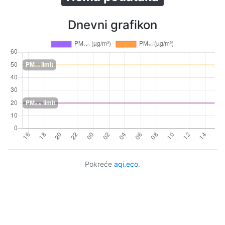
Dnevni grafikon
Pokreće
aqi.eco
.