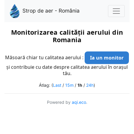
Strop de aer - România
Monitorizarea calității aerului din
Romania
Măsoară chiar tu calitatea aerului :
Ia un monitor
și contribuie cu date despre calitatea aerului în orașul
tău.
Átlag: (
Last
/
15m
/
1h
/
24h
)
Powered by
aqi.eco
.