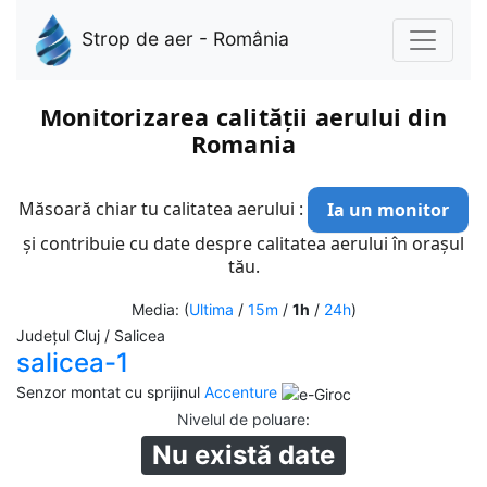
Strop de aer - România
Monitorizarea calității aerului din
Romania
Măsoară chiar tu calitatea aerului :
Ia un monitor
și contribuie cu date despre calitatea aerului în orașul
tău.
Media: (
Ultima
/
15m
/
1h
/
24h
)
Județul Cluj / Salicea
salicea-1
Senzor montat cu sprijinul
Accenture
Nivelul de poluare
:
Nu există date