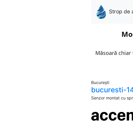
Strop de 
Mon
Măsoară chiar t
București
bucuresti-1
Senzor montat cu spri