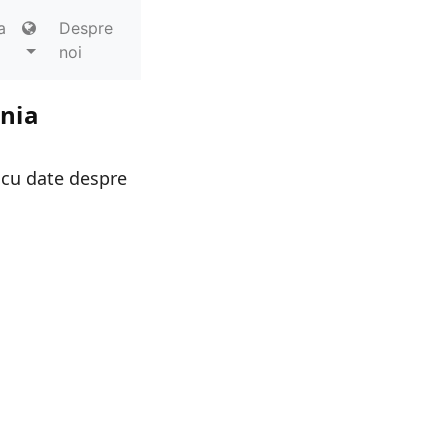
a
Despre
noi
ania
 cu date despre