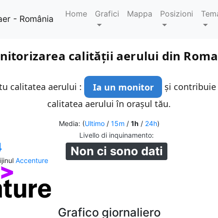
Home
Grafici
Mappa
Posizioni
Tem
aer - România
itorizarea calității aerului din Rom
u calitatea aerului :
Ia un monitor
și contribuie
calitatea aerului în orașul tău.
Media: (
Ultimo
/
15m
/
1h
/
24h
)
Livello di inquinamento
:
4
Non ci sono dati
jinul
Accenture
Grafico giornaliero