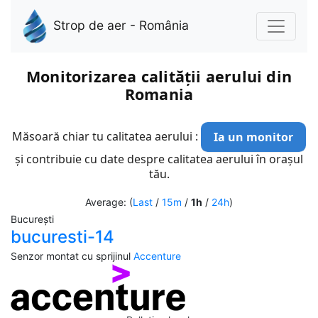
Strop de aer - România
Monitorizarea calității aerului din
Romania
Măsoară chiar tu calitatea aerului :
Ia un monitor
și contribuie cu date despre calitatea aerului în orașul
tău.
Average: (
Last
/
15m
/
1h
/
24h
)
București
bucuresti-14
Senzor montat cu sprijinul
Accenture