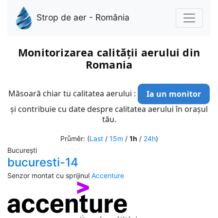
Strop de aer - România
Monitorizarea calității aerului din
Romania
Măsoară chiar tu calitatea aerului :
Ia un monitor
și contribuie cu date despre calitatea aerului în orașul
tău.
Průměr: (
Last
/
15m
/
1h
/
24h
)
București
bucuresti-14
Senzor montat cu sprijinul
Accenture