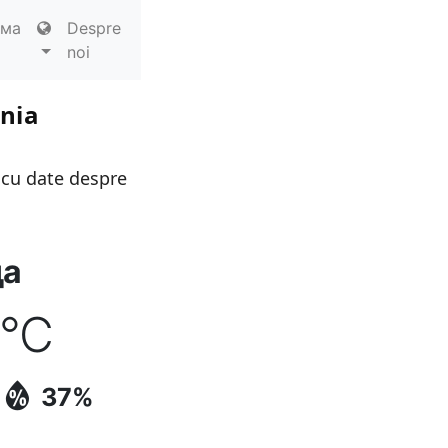
ема
Despre
noi
ania
 cu date despre
да
°C
37%