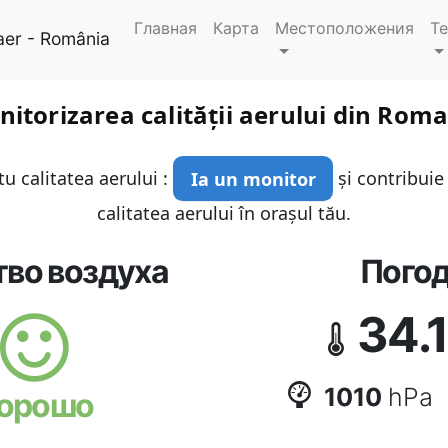
Главная
Карта
Местоположения
Т
aer - România
itorizarea calității aerului din Rom
u calitatea aerului :
Ia un monitor
și contribuie
calitatea aerului în orașul tău.
тво воздуха
Пого
34.1
1010
hPa
орошо