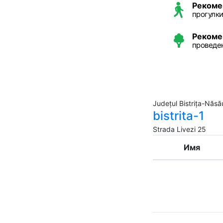
Рекоме
прогулки
Рекоме
проведе
Județul Bistrița-Năsău
bistrita-1
Strada Livezi 25
Имя