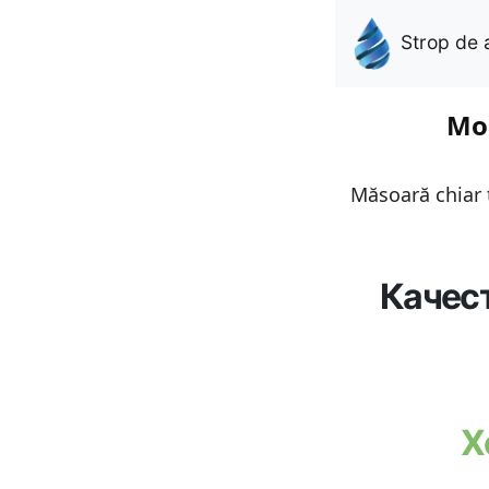
Strop de 
Mon
Măsoară chiar t
Качес
Х