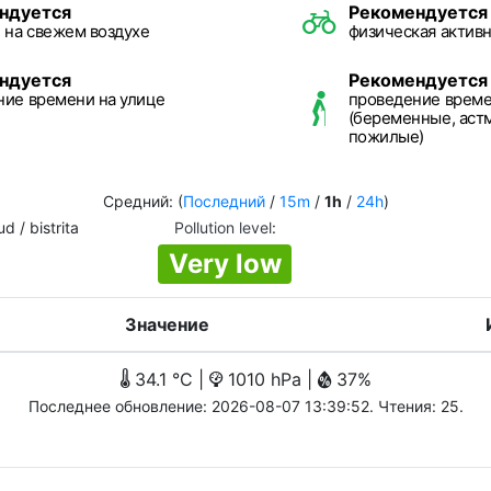
ндуется
Рекомендуется
 на свежем воздухе
физическая активн
ндуется
Рекомендуется
ние времени на улице
проведение време
(беременные, астм
пожилые)
Средний: (
Последний
/
15m
/
1h
/
24h
)
d / bistrita
Pollution level
:
Very low
Значение
34.1 °C |
1010 hPa |
37%
Последнее обновление: 2026-08-07 13:39:52. Чтения: 25.