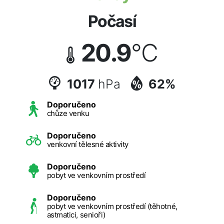
Počasí
20.9
°C
1017
hPa
62%
Doporučeno
chůze venku
Doporučeno
venkovní tělesné aktivity
Doporučeno
pobyt ve venkovním prostředí
Doporučeno
pobyt ve venkovním prostředí (těhotné,
astmatici, senioři)