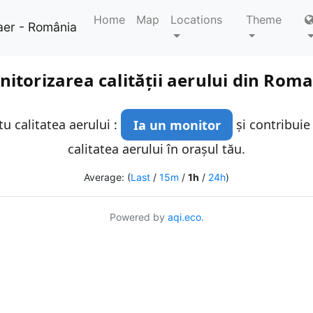
Home
Map
Locations
Theme
aer - România
itorizarea calității aerului din Rom
u calitatea aerului :
Ia un monitor
și contribuie
calitatea aerului în orașul tău.
Average: (
Last
/
15m
/
1h
/
24h
)
Powered by
aqi.eco
.