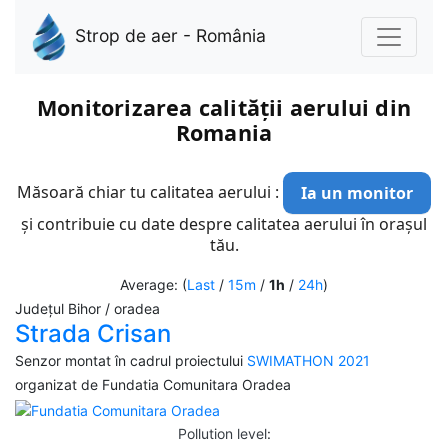
Strop de aer - România
Monitorizarea calității aerului din
Romania
Măsoară chiar tu calitatea aerului :
Ia un monitor
și contribuie cu date despre calitatea aerului în orașul
tău.
Average: (
Last
/
15m
/
1h
/
24h
)
Județul Bihor / oradea
Strada Crisan
Senzor montat în cadrul proiectului
SWIMATHON 2021
organizat de Fundatia Comunitara Oradea
Pollution level
: