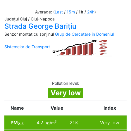
Average: (
Last
/
15m
/
1h
/
24h
)
Județul Cluj / Cluj-Napoca
Strada George Barițiu
Senzor montat cu sprijinul
Grup de Cercetare in Domeniul
Sistemelor de Transport
Pollution level
:
Very low
Name
Value
Index
PM
4.2
21%
Very low
3
µg/m
2.5