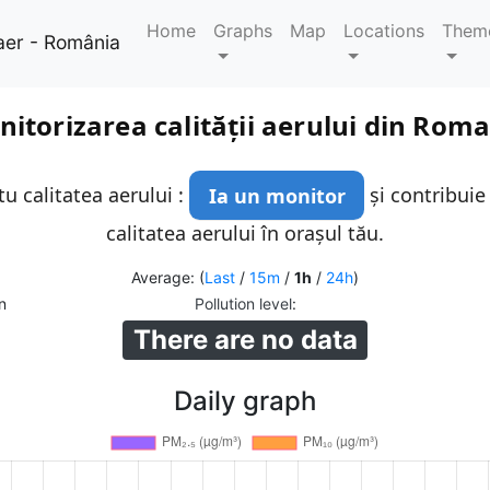
Home
Graphs
Map
Locations
Them
aer - România
itorizarea calității aerului din Rom
u calitatea aerului :
Ia un monitor
și contribuie
calitatea aerului în orașul tău.
Average: (
Last
/
15m
/
1h
/
24h
)
n
Pollution level
:
There are no data
Daily graph