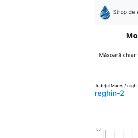
Strop de 
Mon
Măsoară chiar t
Județul Mureș / reghi
reghin-2