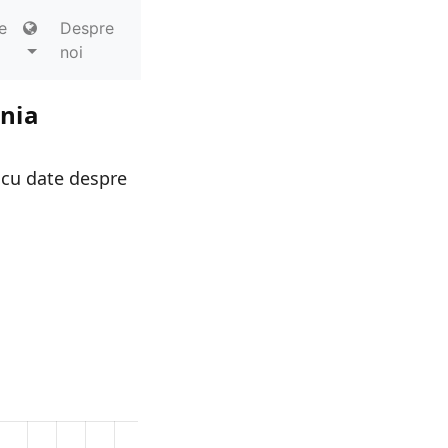
e
Despre
noi
ania
 cu date despre