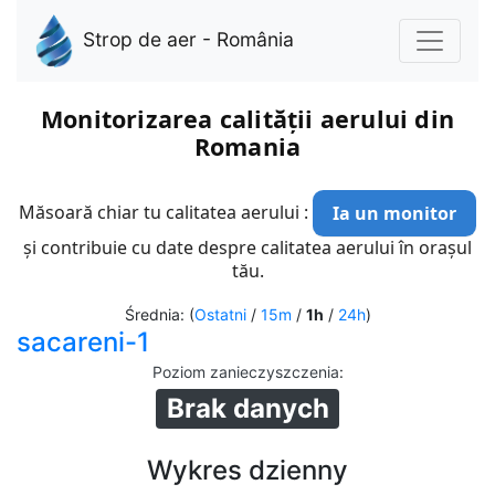
Strop de aer - România
Monitorizarea calității aerului din
Romania
Măsoară chiar tu calitatea aerului :
Ia un monitor
și contribuie cu date despre calitatea aerului în orașul
tău.
Średnia: (
Ostatni
/
15m
/
1h
/
24h
)
sacareni-1
Poziom zanieczyszczenia
:
Brak danych
Wykres dzienny