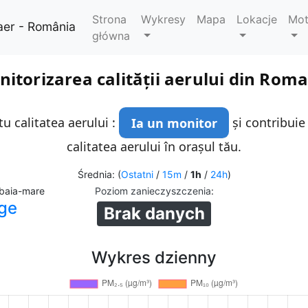
Strona
Wykresy
Mapa
Lokacje
Mo
aer - România
główna
itorizarea calității aerului din Rom
u calitatea aerului :
Ia un monitor
și contribuie
calitatea aerului în orașul tău.
Średnia: (
Ostatni
/
15m
/
1h
/
24h
)
 baia-mare
Poziom zanieczyszczenia
:
ge
Brak danych
Wykres dzienny