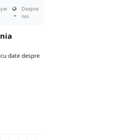
tyw
Despre
noi
ania
 cu date despre