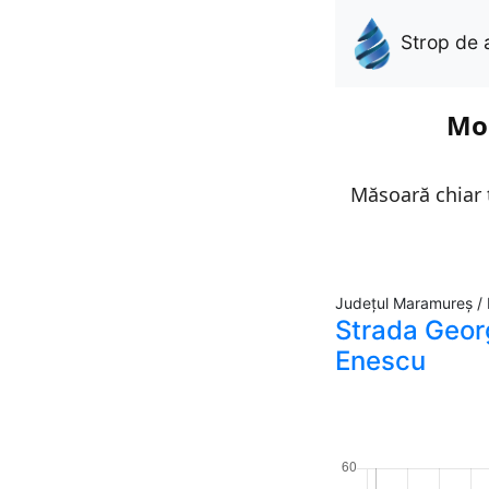
Strop de 
Mon
Măsoară chiar t
Județul Maramureș /
Strada Geor
Enescu