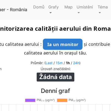
Domů
Grafy
Map
Umístění
Téma
aer - România
itorizarea calității aerului din Rom
u calitatea aerului :
Ia un monitor
și contribuie
calitatea aerului în orașul tău.
Průměr: (
Last
/
15m
/
1h
/
24h
)
n
Úroveň znečištění
:
Žádná data
Denní graf