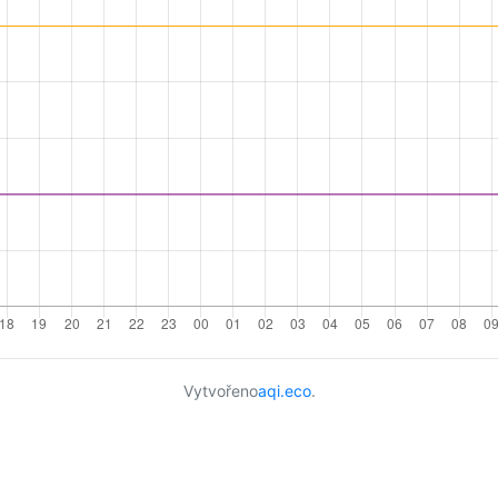
Vytvořeno
aqi.eco
.