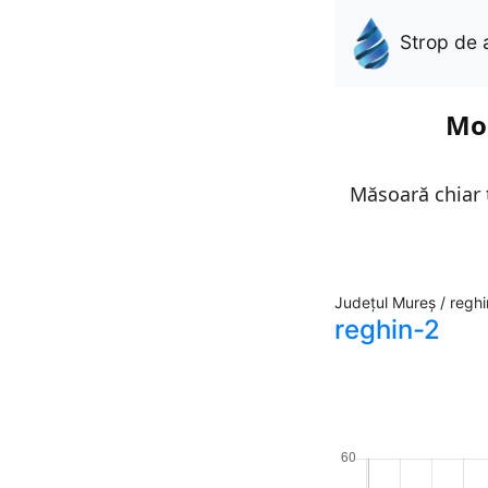
Strop de 
Mon
Măsoară chiar t
Județul Mureș / reghi
reghin-2