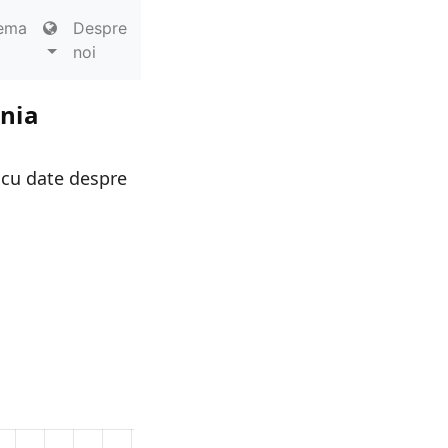
ema
Despre
noi
ania
 cu date despre