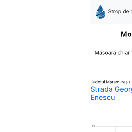
Strop de 
Mon
Măsoară chiar t
Județul Maramureș /
Strada Geor
Enescu