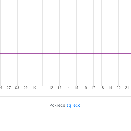
Pokreće
aqi.eco
.