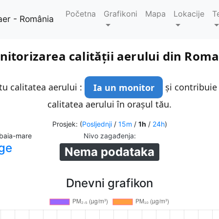
Početna
Grafikoni
Mapa
Lokacije
T
aer - România
itorizarea calității aerului din Rom
u calitatea aerului :
Ia un monitor
și contribuie
calitatea aerului în orașul tău.
Prosjek: (
Posljednji
/
15m
/
1h
/
24h
)
 baia-mare
Nivo zagađenja
:
ge
Nema podataka
Dnevni grafikon