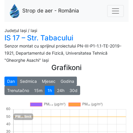
Strop de aer - România
Județul Iași / Iași
IS 17 – Str. Tabacului
Senzor montat cu sprijinul proiectului PN-III-P1-1.1-TE-2019-
1921, Departamentul de Fizică, Universitatea Tehnică
"Gheorghe Asachi" Iași
Grafikoni
Dan
Sedmica
Mjesec
Godina
Trenutačno
15m
1h
24h
30d