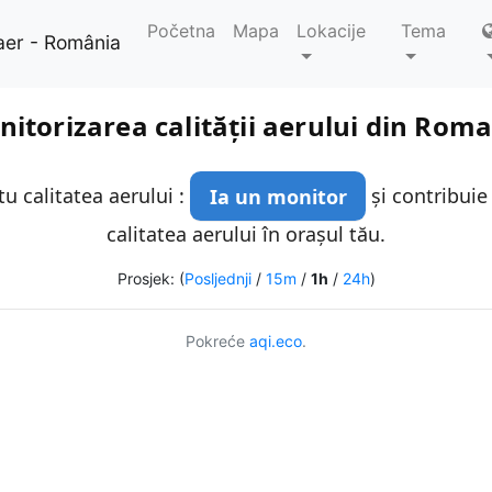
Početna
Mapa
Lokacije
Tema
aer - România
itorizarea calității aerului din Rom
u calitatea aerului :
Ia un monitor
și contribuie
calitatea aerului în orașul tău.
Prosjek: (
Posljednji
/
15m
/
1h
/
24h
)
Pokreće
aqi.eco
.