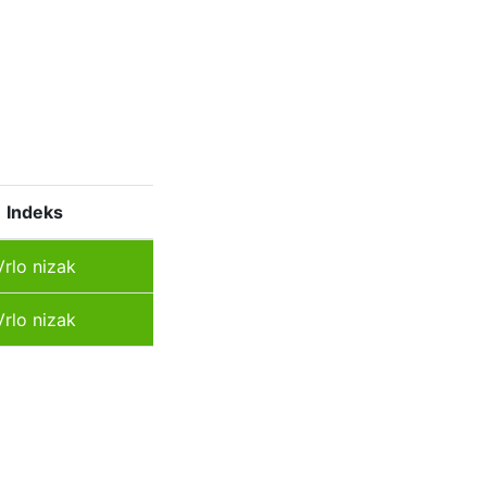
Indeks
Vrlo nizak
Vrlo nizak