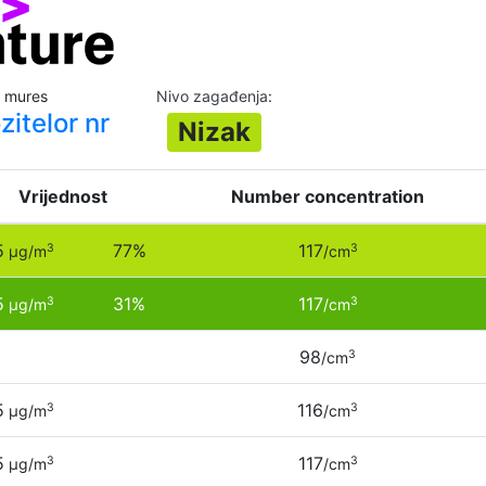
u mures
Nivo zagađenja
:
itelor nr
Nizak
Vrijednost
Number concentration
5
77%
117
3
3
µg/m
/cm
5
31%
117
3
3
µg/m
/cm
98
3
/cm
5
116
3
3
µg/m
/cm
5
117
3
3
µg/m
/cm