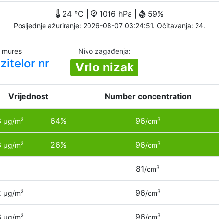
24 °C |
1016 hPa |
59%
Posljednje ažuriranje: 2026-08-07 03:24:51. Očitavanja: 24.
u mures
Nivo zagađenja
:
itelor nr
Vrlo nizak
Vrijednost
Number concentration
3
64%
96
3
3
µg/m
/cm
3
26%
96
3
3
µg/m
/cm
81
3
/cm
2
96
3
3
µg/m
/cm
3
96
3
3
µg/m
/cm