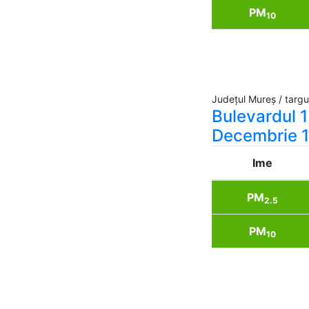
PM
10
Județul Mureș / targ
Bulevardul 1
Decembrie 
Ime
PM
2.5
PM
10