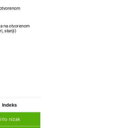
a otvorenom
a na otvorenom
, stariji)
Indeks
Vrlo nizak