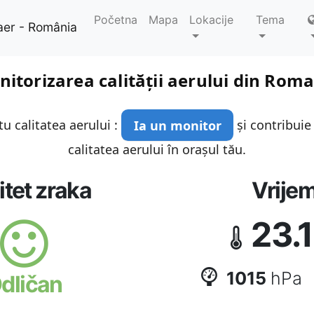
Početna
Mapa
Lokacije
Tema
aer - România
itorizarea calității aerului din Rom
u calitatea aerului :
Ia un monitor
și contribuie
calitatea aerului în orașul tău.
itet zraka
Vrije
23.1
1015
hPa
dličan