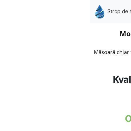
Strop de 
Mon
Măsoară chiar t
Kval
O