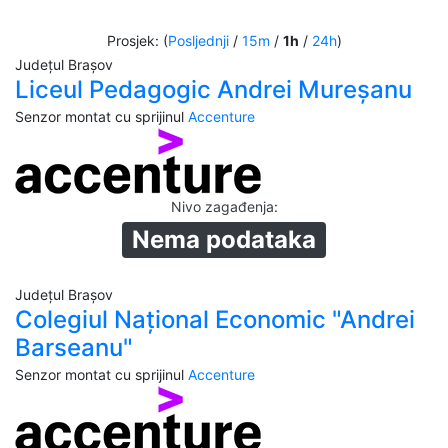
Prosjek: (
Posljednji
/
15m
/
1h
/
24h
)
Județul Brașov
Liceul Pedagogic Andrei Mureșanu
Senzor montat cu sprijinul
Accenture
Nivo zagađenja
:
Nema podataka
Județul Brașov
Colegiul Național Economic "Andrei
Barseanu"
Senzor montat cu sprijinul
Accenture