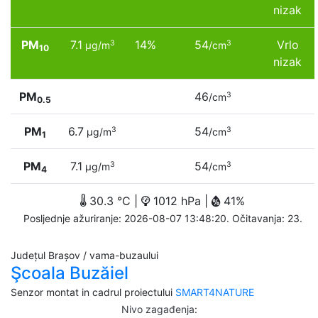
nizak
PM
7.1
14%
54
Vrlo
3
3
µg/m
/cm
10
nizak
PM
46
3
/cm
0.5
PM
6.7
54
3
3
µg/m
/cm
1
PM
7.1
54
3
3
µg/m
/cm
4
30.3 °C |
1012 hPa |
41%
Posljednje ažuriranje: 2026-08-07 13:48:20. Očitavanja: 23.
Județul Brașov / vama-buzaului
Şcoala Buzăiel
Senzor montat in cadrul proiectului
SMART4NATURE
Nivo zagađenja
: