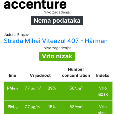
Nivo zagađenja
:
Nema podataka
Județul Brașov
Strada Mihai Viteazul 407 - Hărman
Nivo zagađenja
:
Vrlo nizak
Number
Ime
Vrijednost
concentration
Indeks
PM
7.7
39%
58
Vrlo
3
3
µg/m
/cm
2.5
nizak
PM
7.7
15%
58
Vrlo
3
3
µg/m
/cm
10
nizak