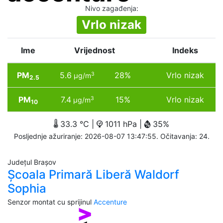
Nivo zagađenja
:
Vrlo nizak
Ime
Vrijednost
Indeks
PM
5.6
28%
Vrlo nizak
3
µg/m
2.5
PM
7.4
15%
Vrlo nizak
3
µg/m
10
33.3 °C |
1011 hPa |
35%
Posljednje ažuriranje: 2026-08-07 13:47:55. Očitavanja: 24.
Județul Brașov
Școala Primară Liberă Waldorf
Sophia
Senzor montat cu sprijinul
Accenture