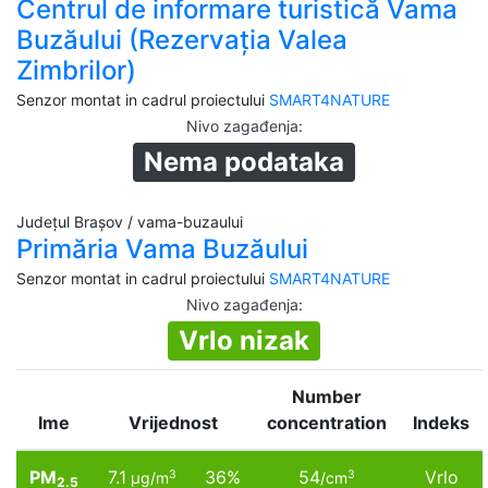
Centrul de informare turistică Vama
Buzăului (Rezervația Valea
Zimbrilor)
Senzor montat in cadrul proiectului
SMART4NATURE
Nivo zagađenja
:
Nema podataka
Județul Brașov / vama-buzaului
Primăria Vama Buzăului
Senzor montat in cadrul proiectului
SMART4NATURE
Nivo zagađenja
:
Vrlo nizak
Number
Ime
Vrijednost
concentration
Indeks
PM
7.1
36%
54
Vrlo
3
3
µg/m
/cm
2.5