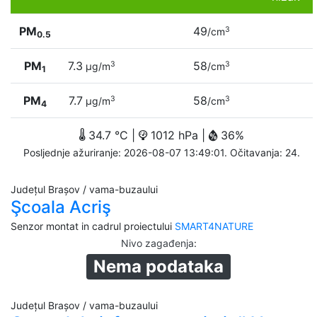
PM
49
3
/cm
0.5
PM
7.3
58
3
3
µg/m
/cm
1
PM
7.7
58
3
3
µg/m
/cm
4
34.7 °C |
1012 hPa |
36%
Posljednje ažuriranje: 2026-08-07 13:49:01. Očitavanja: 24.
Județul Brașov / vama-buzaului
Şcoala Acriş
Senzor montat in cadrul proiectului
SMART4NATURE
Nivo zagađenja
:
Nema podataka
Județul Brașov / vama-buzaului