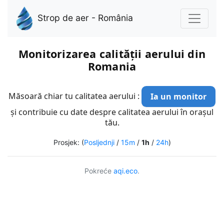
Strop de aer - România
Monitorizarea calității aerului din
Romania
Măsoară chiar tu calitatea aerului :
Ia un monitor
și contribuie cu date despre calitatea aerului în orașul
tău.
Prosjek: (
Posljednji
/
15m
/
1h
/
24h
)
Pokreće
aqi.eco
.