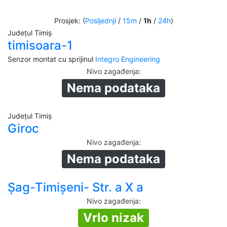
Prosjek: (
Posljednji
/
15m
/
1h
/
24h
)
Județul Timiș
timisoara-1
Senzor montat cu sprijinul
Integro Engineering
Nivo zagađenja
:
Nema podataka
Județul Timiș
Giroc
Nivo zagađenja
:
Nema podataka
Șag-Timișeni- Str. a X a
Nivo zagađenja
:
Vrlo nizak