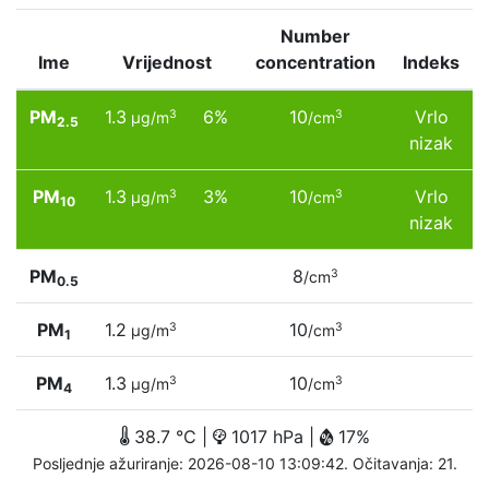
Number
Ime
Vrijednost
concentration
Indeks
PM
1.3
6%
10
Vrlo
3
3
µg/m
/cm
2.5
nizak
PM
1.3
3%
10
Vrlo
3
3
µg/m
/cm
10
nizak
PM
8
3
/cm
0.5
PM
1.2
10
3
3
µg/m
/cm
1
PM
1.3
10
3
3
µg/m
/cm
4
38.7 °C |
1017 hPa |
17%
Posljednje ažuriranje: 2026-08-10 13:09:42. Očitavanja: 21.