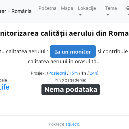
Početna
Mapa
Lokacije
Tema
aer - România
itorizarea calității aerului din Rom
u calitatea aerului :
Ia un monitor
și contribuie
calitatea aerului în orașul tău.
Prosjek: (
Posljednji
/
15m
/
1h
/
24h
)
oaia
Nivo zagađenja
:
ife
Nema podataka
Pokreće
aqi.eco
.