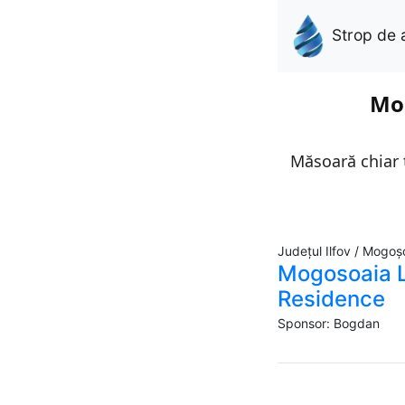
Strop de 
Mon
Măsoară chiar t
Județul Ilfov / Mogoș
Mogosoaia L
Residence
Sponsor: Bogdan