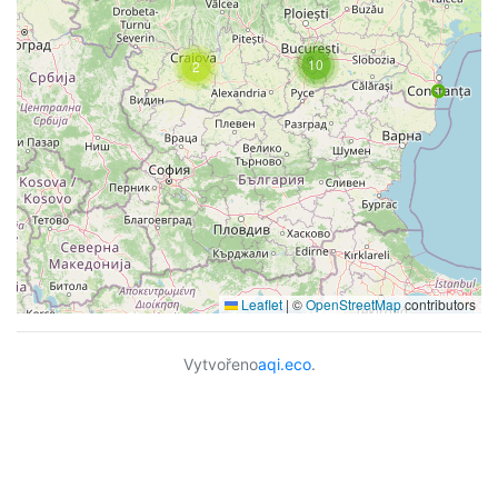
10
2
Leaflet
|
©
OpenStreetMap
contributors
Vytvořeno
aqi.eco
.