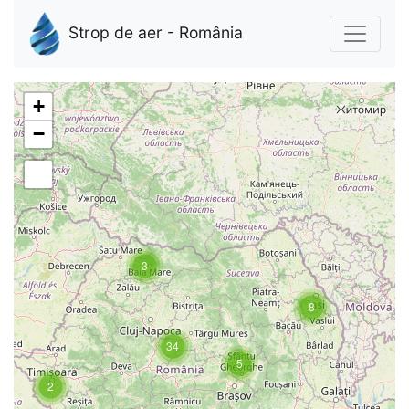
Strop de aer - România
+
−
3
8
34
5
2