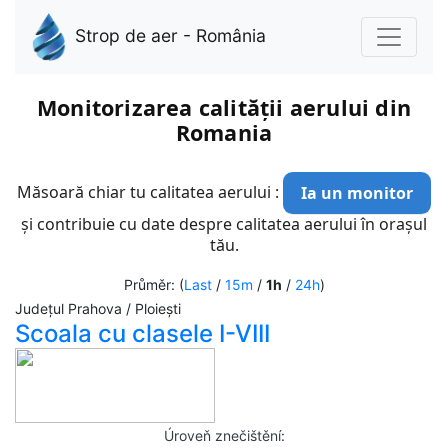
Strop de aer - România
Monitorizarea calității aerului din
Romania
Măsoară chiar tu calitatea aerului :
Ia un monitor
și contribuie cu date despre calitatea aerului în orașul
tău.
Průměr: (
Last
/
15m
/
1h
/
24h
)
Județul Prahova / Ploiești
Scoala cu clasele I-VIII
Úroveň znečištění
: