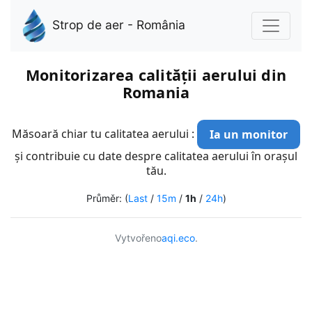
Strop de aer - România
Monitorizarea calității aerului din
Romania
Măsoară chiar tu calitatea aerului :
Ia un monitor
și contribuie cu date despre calitatea aerului în orașul
tău.
Průměr: (
Last
/
15m
/
1h
/
24h
)
Vytvořeno
aqi.eco
.