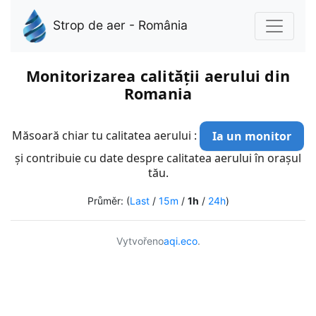
Strop de aer - România
Monitorizarea calității aerului din
Romania
Măsoară chiar tu calitatea aerului :
Ia un monitor
și contribuie cu date despre calitatea aerului în orașul
tău.
Průměr: (
Last
/
15m
/
1h
/
24h
)
Vytvořeno
aqi.eco
.