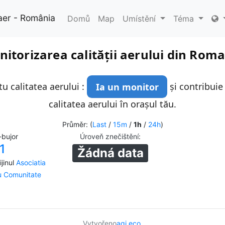
aer - România
Domů
Map
Umístění
Téma
itorizarea calității aerului din Rom
u calitatea aerului :
Ia un monitor
și contribuie
calitatea aerului în orașul tău.
Průměr: (
Last
/
15m
/
1h
/
24h
)
-bujor
Úroveň znečištění
:
1
Žádná data
jinul
Asociatia
ru Comunitate
Vytvořeno
aqi.eco
.