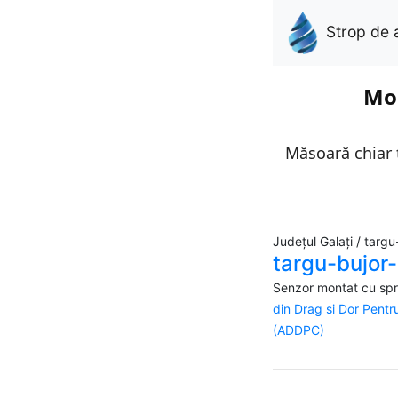
Strop de 
Mon
Măsoară chiar t
Județul Galați / targu
targu-bujor-
Senzor montat cu spri
din Drag si Dor Pent
(ADDPC)