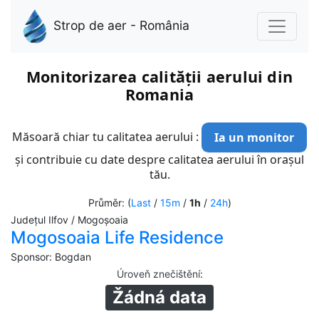
Strop de aer - România
Monitorizarea calității aerului din
Romania
Măsoară chiar tu calitatea aerului :
Ia un monitor
și contribuie cu date despre calitatea aerului în orașul
tău.
Průměr: (
Last
/
15m
/
1h
/
24h
)
Județul Ilfov / Mogoșoaia
Mogosoaia Life Residence
Sponsor: Bogdan
Úroveň znečištění
:
Žádná data