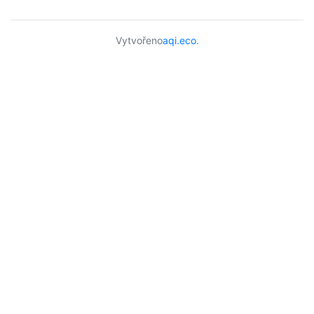
Vytvořeno
aqi.eco
.