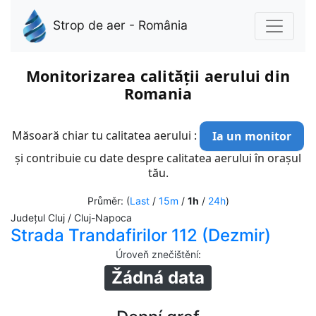
Strop de aer - România
Monitorizarea calității aerului din
Romania
Măsoară chiar tu calitatea aerului :
Ia un monitor
și contribuie cu date despre calitatea aerului în orașul
tău.
Průměr: (
Last
/
15m
/
1h
/
24h
)
Județul Cluj / Cluj-Napoca
Strada Trandafirilor 112 (Dezmir)
Úroveň znečištění
:
Žádná data