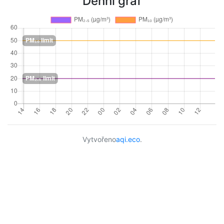
Denní graf
Vytvořeno
aqi.eco
.