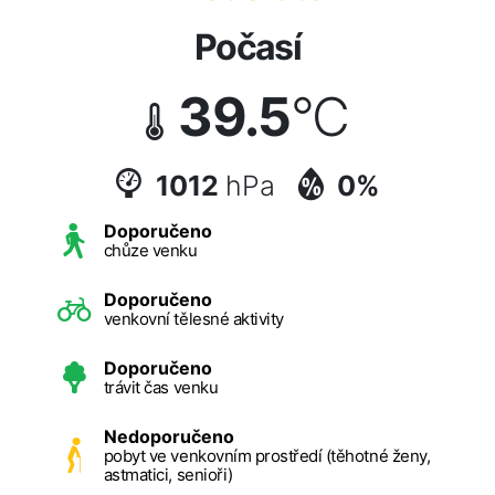
Počasí
39.5
°C
1012
hPa
0%
Doporučeno
chůze venku
Doporučeno
venkovní tělesné aktivity
Doporučeno
trávit čas venku
Nedoporučeno
pobyt ve venkovním prostředí (těhotné ženy,
astmatici, senioři)