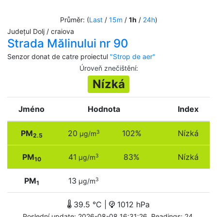
Průměr: (
Last
/
15m
/
1h
/
24h
)
Județul Dolj / craiova
Strada Mălinului nr 90
Senzor donat de catre proiectul
"Strop de aer"
Úroveň znečištění
:
Nízká
Jméno
Hodnota
Index
PM
20
102%
Nízká
3
µg/m
2.5
PM
41
83%
Nízká
3
µg/m
10
PM
13
3
µg/m
1
39.5 °C |
1012 hPa
Poslední update: 2026-08-08 16:31:26. Readings: 24.