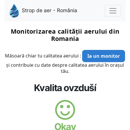
Strop de aer - România
Monitorizarea calității aerului din
Romania
Măsoară chiar tu calitatea aerului :
Ia un monitor
și contribuie cu date despre calitatea aerului în orașul
tău.
Kvalita ovzduší
Okay