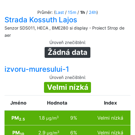
Průměr: (
Last
/
15m
/
1h
/
24h
)
Strada Kossuth Lajos
Senzor SDS011, HECA , BME280 si display - Proiect Strop de
aer
Úroveň znečištění
:
Žádná data
izvoru-muresului-1
Úroveň znečištění
:
Velmi nízká
Jméno
Hodnota
Index
PM
1.8
9%
Velmi nízká
3
µg/m
2.5
PM
2.9
6%
Velmi nízká
3
µg/m
10