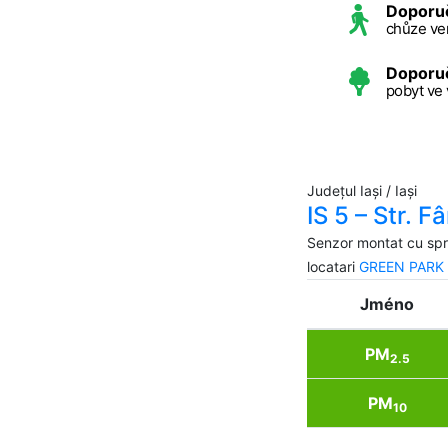
Doporu
chůze ve
Doporu
pobyt ve
Județul Iași / Iași
IS 5 – Str. F
Senzor montat cu sprij
locatari
GREEN PARK
Jméno
PM
2.5
PM
10