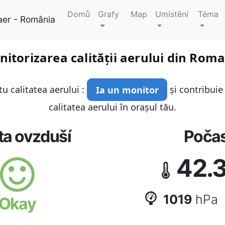
Domů
Grafy
Map
Umístění
Téma
aer - România
itorizarea calității aerului din Rom
u calitatea aerului :
Ia un monitor
și contribuie
calitatea aerului în orașul tău.
ta ovzduší
Počas
42.
1019
hPa
Okay