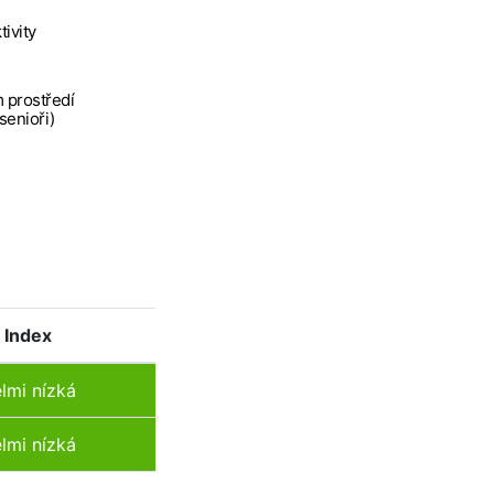
tivity
 prostředí
 senioři)
Index
lmi nízká
lmi nízká