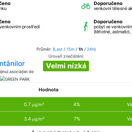
čeno
Doporučeno
nku
venkovní tělesné ak
čeno
Doporučeno
 venkovním prostředí
pobyt ve venkovním
(těhotné, astmatici,
Průměr: (
Last
/
15m
/
1h
/
24h
)
Úroveň znečištění
:
ântânilor
Velmi nízká
inul asociației de
Hodnota
0.7
4%
Ve
3
µg/m
3.4
7%
Ve
3
µg/m