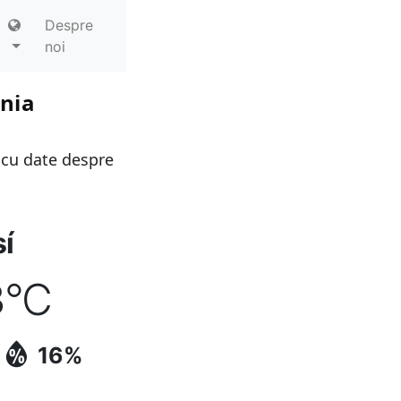
Despre
noi
ania
 cu date despre
í
3
°C
16%