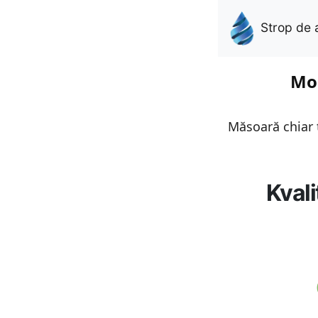
Strop de 
Mon
Măsoară chiar t
Kvali