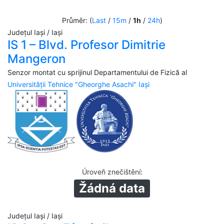
Průměr: (
Last
/
15m
/
1h
/
24h
)
Județul Iași / Iași
IS 1 – Blvd. Profesor Dimitrie
Mangeron
Senzor montat cu sprijinul Departamentului de Fizică al
Universității Tehnice "Gheorghe Asachi" Iași
Úroveň znečištění
:
Žádná data
Județul Iași / Iași