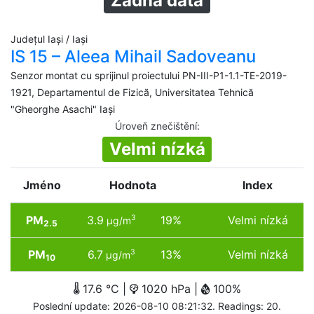
Žádná data
Județul Iași / Iași
IS 15 – Aleea Mihail Sadoveanu
Senzor montat cu sprijinul proiectului PN-III-P1-1.1-TE-2019-
1921, Departamentul de Fizică, Universitatea Tehnică
"Gheorghe Asachi" Iași
Úroveň znečištění
:
Velmi nízká
Jméno
Hodnota
Index
PM
3.9
19%
Velmi nízká
3
µg/m
2.5
PM
6.7
13%
Velmi nízká
3
µg/m
10
17.6 °C |
1020 hPa |
100%
Poslední update: 2026-08-10 08:21:32. Readings: 20.