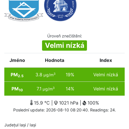
Úroveň znečištění
:
Velmi nízká
Jméno
Hodnota
Index
PM
3.8
19%
Velmi nízká
3
µg/m
2.5
PM
7.1
14%
Velmi nízká
3
µg/m
10
15.9 °C |
1021 hPa |
100%
Poslední update: 2026-08-10 08:20:40. Readings: 24.
Județul Iași / Iași