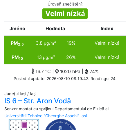
Úroveň znečištění
:
Velmi nízká
Jméno
Hodnota
Index
PM
3.8
19%
Velmi nízká
3
µg/m
2.5
PM
13
26%
Velmi nízká
3
µg/m
10
16.7 °C |
1020 hPa |
74%
Poslední update: 2026-08-10 08:19:42. Readings: 24.
Județul Iași / Iași
IS 6 – Str. Aron Vodă
Senzor montat cu sprijinul Departamentului de Fizică al
Universității Tehnice "Gheorghe Asachi" Iași