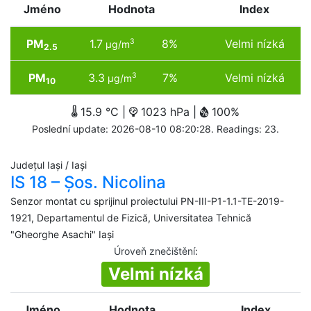
Jméno
Hodnota
Index
PM
1.7
8%
Velmi nízká
3
µg/m
2.5
PM
3.3
7%
Velmi nízká
3
µg/m
10
15.9 °C |
1023 hPa |
100%
Poslední update: 2026-08-10 08:20:28. Readings: 23.
Județul Iași / Iași
IS 18 – Șos. Nicolina
Senzor montat cu sprijinul proiectului PN-III-P1-1.1-TE-2019-
1921, Departamentul de Fizică, Universitatea Tehnică
"Gheorghe Asachi" Iași
Úroveň znečištění
:
Velmi nízká
Jméno
Hodnota
Index