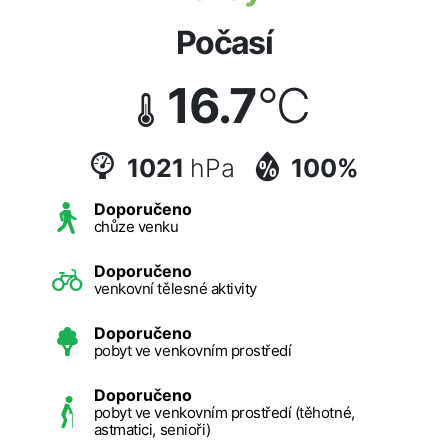
Počasí
16.7
°C
1021
hPa
100%
Doporučeno
chůze venku
Doporučeno
venkovní tělesné aktivity
Doporučeno
pobyt ve venkovním prostředí
Doporučeno
pobyt ve venkovním prostředí (těhotné,
astmatici, senioři)