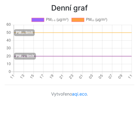
Denní graf
Vytvořeno
aqi.eco
.