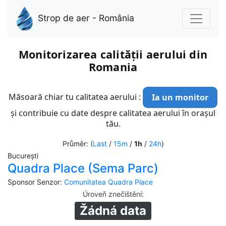
Strop de aer - România
Monitorizarea calității aerului din
Romania
Măsoară chiar tu calitatea aerului :
Ia un monitor
și contribuie cu date despre calitatea aerului în orașul
tău.
Průměr: (
Last
/
15m
/
1h
/
24h
)
București
Quadra Place (Sema Parc)
Sponsor Senzor:
Comunitatea Quadra Place
Úroveň znečištění
:
Žádná data