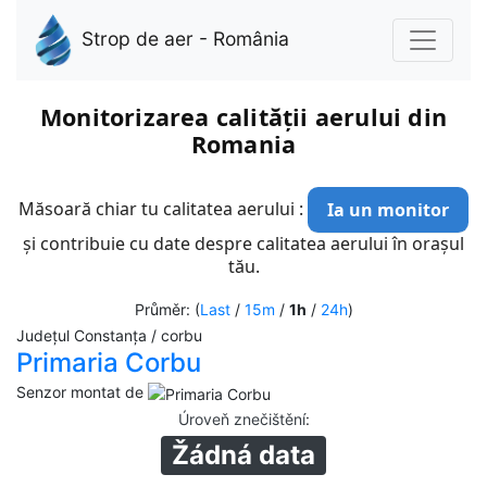
Strop de aer - România
Monitorizarea calității aerului din
Romania
Măsoară chiar tu calitatea aerului :
Ia un monitor
și contribuie cu date despre calitatea aerului în orașul
tău.
Průměr: (
Last
/
15m
/
1h
/
24h
)
Județul Constanța / corbu
Primaria Corbu
Senzor montat de
Úroveň znečištění
:
Žádná data