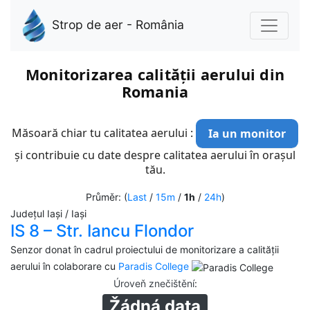
Strop de aer - România
Monitorizarea calității aerului din
Romania
Măsoară chiar tu calitatea aerului :
Ia un monitor
și contribuie cu date despre calitatea aerului în orașul
tău.
Průměr: (
Last
/
15m
/
1h
/
24h
)
Județul Iași / Iași
IS 8 – Str. Iancu Flondor
Senzor donat în cadrul proiectului de monitorizare a calității
aerului în colaborare cu
Paradis College
Úroveň znečištění
:
Žádná data