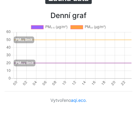
Denní graf
Vytvořeno
aqi.eco
.