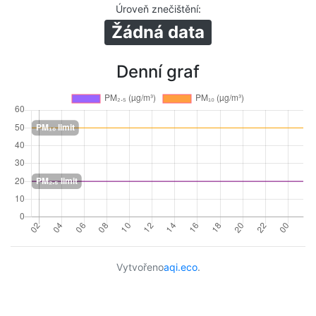
Úroveň znečištění
:
Žádná data
Denní graf
Vytvořeno
aqi.eco
.