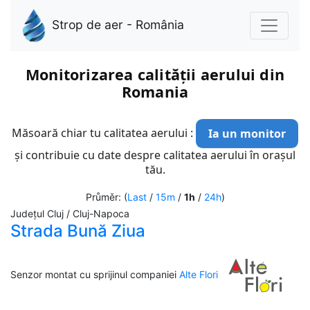
Strop de aer - România
Monitorizarea calității aerului din
Romania
Măsoară chiar tu calitatea aerului :
Ia un monitor
și contribuie cu date despre calitatea aerului în orașul
tău.
Průměr: (
Last
/
15m
/
1h
/
24h
)
Județul Cluj / Cluj-Napoca
Strada Bună Ziua
Senzor montat cu sprijinul companiei
Alte Flori