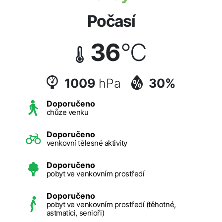
Počasí
36
°C
1009
hPa
30%
Doporučeno
chůze venku
Doporučeno
venkovní tělesné aktivity
Doporučeno
pobyt ve venkovním prostředí
Doporučeno
pobyt ve venkovním prostředí (těhotné,
astmatici, senioři)