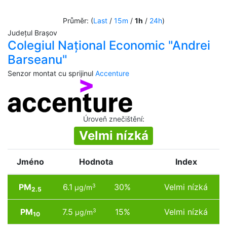
Průměr: (
Last
/
15m
/
1h
/
24h
)
Județul Brașov
Colegiul Național Economic "Andrei
Barseanu"
Senzor montat cu sprijinul
Accenture
Úroveň znečištění
:
Velmi nízká
Jméno
Hodnota
Index
PM
6.1
30%
Velmi nízká
3
µg/m
2.5
PM
7.5
15%
Velmi nízká
3
µg/m
10