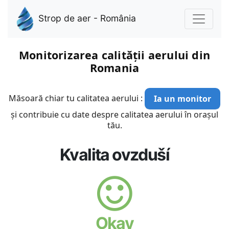
Strop de aer - România
Monitorizarea calității aerului din
Romania
Măsoară chiar tu calitatea aerului :
Ia un monitor
și contribuie cu date despre calitatea aerului în orașul
tău.
Kvalita ovzduší
Okay