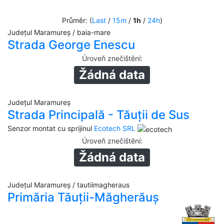
Průměr: (
Last
/
15m
/
1h
/
24h
)
Județul Maramureș / baia-mare
Strada George Enescu
Úroveň znečištění
:
Žádná data
Județul Maramureș
Strada Principală - Tăuții de Sus
Senzor montat cu sprijinul
Ecotech SRL
Úroveň znečištění
:
Žádná data
Județul Maramureș / tautiimagheraus
Primăria Tăuții-Măgherăuș