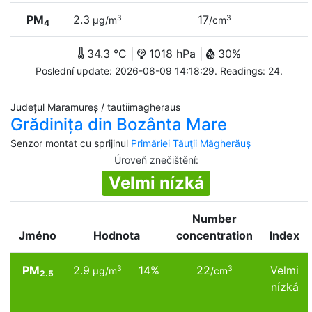
PM
2.3
17
3
3
µg/m
/cm
4
34.3 °C |
1018 hPa |
30%
Poslední update: 2026-08-09 14:18:29. Readings: 24.
Județul Maramureș / tautiimagheraus
Grădinița din Bozânta Mare
Senzor montat cu sprijinul
Primăriei Tăuţii Măgherăuş
Úroveň znečištění
:
Velmi nízká
Number
Jméno
Hodnota
concentration
Index
PM
2.9
14%
22
Velmi
3
3
µg/m
/cm
2.5
nízká