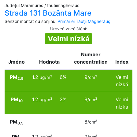
Județul Maramureș / tautiimagheraus
Strada 131 Bozânta Mare
Senzor montat cu sprijinul
Primăriei Tăuţii Măgherăuş
Úroveň znečištění
:
Velmi nízká
Number
Jméno
Hodnota
concentration
Index
PM
1.2
6%
9
Velmi
3
3
µg/m
/cm
2.5
nízká
PM
1.2
2%
9
Velmi
3
3
µg/m
/cm
10
nízká
PM
8
3
/cm
0.5
PM
1.2
9
3
3
µg/m
/cm