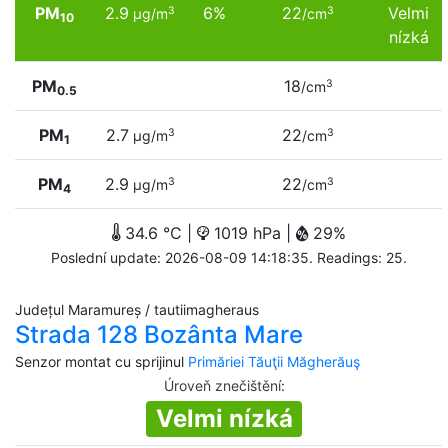
PM
2.9
6%
22
Velmi
3
3
µg/m
/cm
10
nízká
PM
18
3
/cm
0.5
PM
2.7
22
3
3
µg/m
/cm
1
PM
2.9
22
3
3
µg/m
/cm
4
34.6 °C |
1019 hPa |
29%
Poslední update: 2026-08-09 14:18:35. Readings: 25.
Județul Maramureș / tautiimagheraus
Strada 128 Bozânta Mare
Senzor montat cu sprijinul
Primăriei Tăuţii Măgherăuş
Úroveň znečištění
:
Velmi nízká