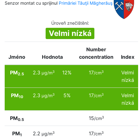
Senzor montat cu sprijinul
Primăriei Tăuţii Măgherăuş
Úroveň znečištění
:
Velmi nízká
Number
Jméno
Hodnota
concentration
Index
PM
2.3
12%
17
Velmi
3
3
µg/m
/cm
2.5
nízká
PM
2.3
5%
17
Velmi
3
3
µg/m
/cm
10
nízká
PM
15
3
/cm
0.5
PM
2.2
17
3
3
µg/m
/cm
1