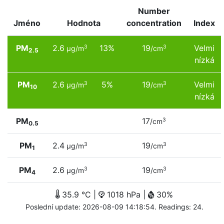
Number
Jméno
Hodnota
concentration
Index
PM
2.6
13%
19
Velmi
3
3
µg/m
/cm
2.5
nízká
PM
2.6
5%
19
Velmi
3
3
µg/m
/cm
10
nízká
PM
17
3
/cm
0.5
PM
2.4
19
3
3
µg/m
/cm
1
PM
2.6
19
3
3
µg/m
/cm
4
35.9 °C |
1018 hPa |
30%
Poslední update: 2026-08-09 14:18:54. Readings: 24.