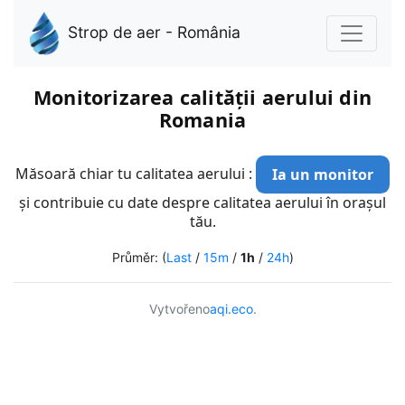
Strop de aer - România
Monitorizarea calității aerului din
Romania
Măsoară chiar tu calitatea aerului :
Ia un monitor
și contribuie cu date despre calitatea aerului în orașul
tău.
Průměr: (
Last
/
15m
/
1h
/
24h
)
Vytvořeno
aqi.eco
.