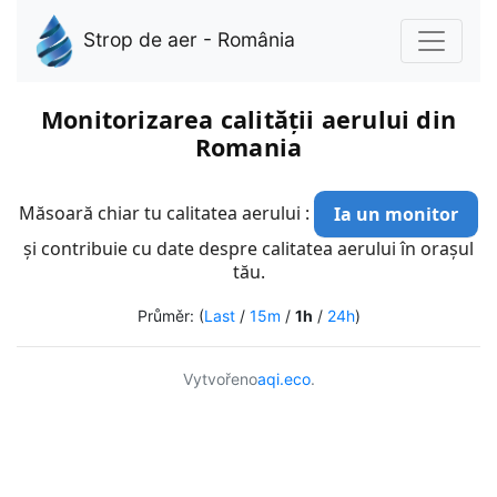
Strop de aer - România
Monitorizarea calității aerului din
Romania
Măsoară chiar tu calitatea aerului :
Ia un monitor
și contribuie cu date despre calitatea aerului în orașul
tău.
Průměr: (
Last
/
15m
/
1h
/
24h
)
Vytvořeno
aqi.eco
.