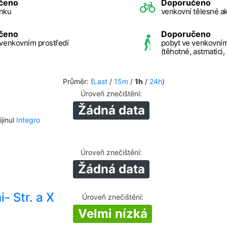
čeno
Doporučeno
nku
venkovní tělesné ak
čeno
Doporučeno
 venkovním prostředí
pobyt ve venkovním
(těhotné, astmatici,
Průměr: (
Last
/
15m
/
1h
/
24h
)
Úroveň znečištění
:
Žádná data
jinul
Integro
Úroveň znečištění
:
Žádná data
- Str. a X
Úroveň znečištění
:
Velmi nízká