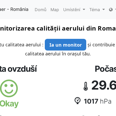
aer - România
Domů
Map
Umístění
Téma
itorizarea calității aerului din Rom
u calitatea aerului :
Ia un monitor
și contribuie
calitatea aerului în orașul tău.
ta ovzduší
Počas
29.
1017
hPa
Okay