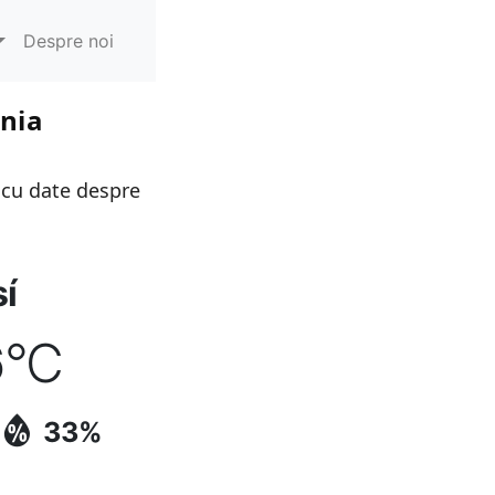
Despre noi
ania
 cu date despre
í
6
°C
33%