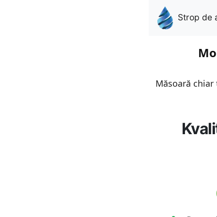
Strop de 
Mon
Măsoară chiar t
Kvali