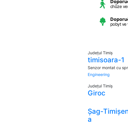
Doporu
chůze ve
Doporu
pobyt ve
Județul Timiș
timisoara-1
Senzor montat cu spri
Engineering
Județul Timiș
Giroc
Șag-Timișeni
a