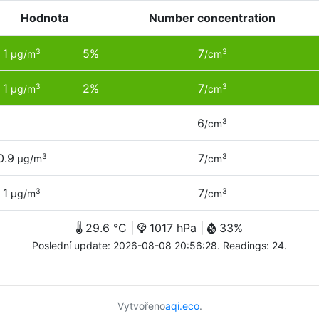
Hodnota
Number concentration
1
5%
7
3
3
µg/m
/cm
1
2%
7
3
3
µg/m
/cm
6
3
/cm
0.9
7
3
3
µg/m
/cm
1
7
3
3
µg/m
/cm
29.6 °C |
1017 hPa |
33%
Poslední update: 2026-08-08 20:56:28. Readings: 24.
Vytvořeno
aqi.eco
.