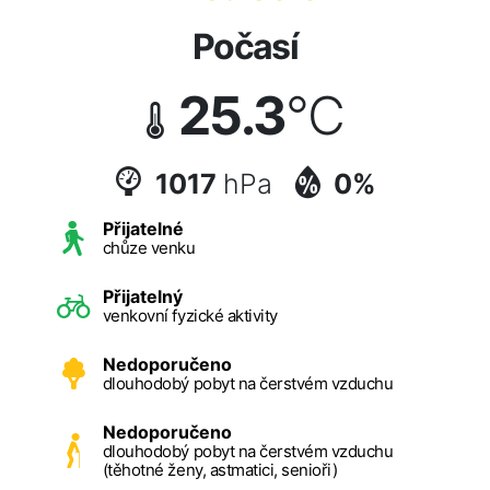
Počasí
25.3
°C
1017
hPa
0%
Přijatelné
chůze venku
Přijatelný
venkovní fyzické aktivity
Nedoporučeno
dlouhodobý pobyt na čerstvém vzduchu
Nedoporučeno
dlouhodobý pobyt na čerstvém vzduchu
(těhotné ženy, astmatici, senioři)