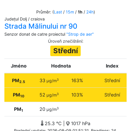
Průměr: (
Last
/
15m
/
1h
/
24h
)
Județul Dolj / craiova
Strada Mălinului nr 90
Senzor donat de catre proiectul
"Strop de aer"
Úroveň znečištění
:
Střední
Jméno
Hodnota
Index
PM
33
163%
Střední
3
µg/m
2.5
PM
52
103%
Střední
3
µg/m
10
PM
20
3
µg/m
1
25.3 °C |
1017 hPa
Poslední update: 2026-08-09 01:51:31. Readings: 24.