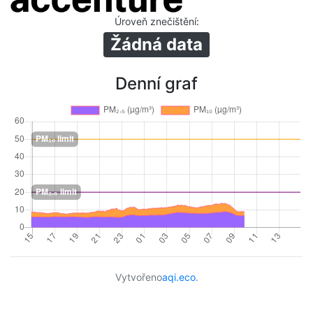
Úroveň znečištění
:
Žádná data
Denní graf
Vytvořeno
aqi.eco
.