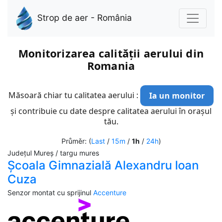
Strop de aer - România
Monitorizarea calității aerului din
Romania
Măsoară chiar tu calitatea aerului :
Ia un monitor
și contribuie cu date despre calitatea aerului în orașul
tău.
Průměr: (
Last
/
15m
/
1h
/
24h
)
Județul Mureș / targu mures
Școala Gimnazială Alexandru Ioan
Cuza
Senzor montat cu sprijinul
Accenture