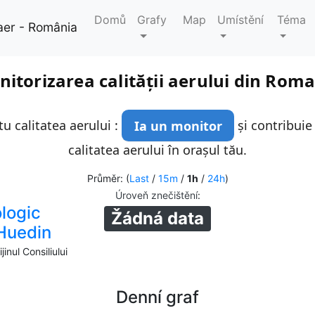
Domů
Grafy
Map
Umístění
Téma
aer - România
itorizarea calității aerului din Rom
u calitatea aerului :
Ia un monitor
și contribuie
calitatea aerului în orașul tău.
Průměr: (
Last
/
15m
/
1h
/
24h
)
Úroveň znečištění
:
logic
Žádná data
Huedin
inul Consiliului
Denní graf