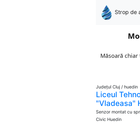
Strop de 
Mon
Măsoară chiar t
Județul Cluj / huedin
Liceul Tehno
"Vladeasa" 
Senzor montat cu sprij
Civic Huedin