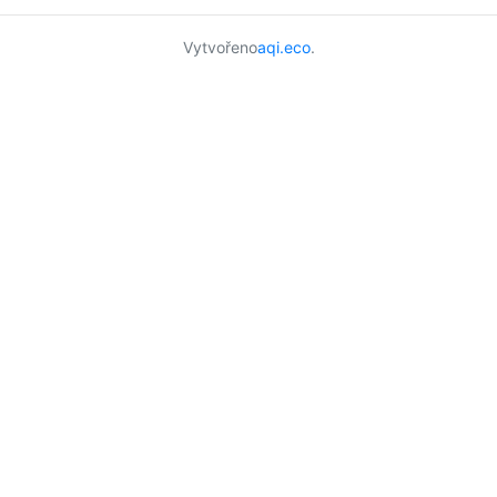
Vytvořeno
aqi.eco
.