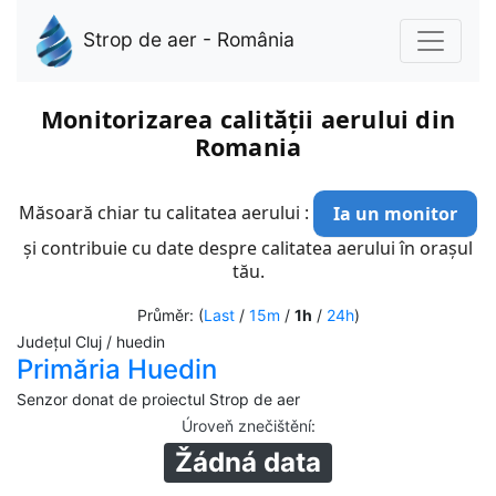
Strop de aer - România
Monitorizarea calității aerului din
Romania
Măsoară chiar tu calitatea aerului :
Ia un monitor
și contribuie cu date despre calitatea aerului în orașul
tău.
Průměr: (
Last
/
15m
/
1h
/
24h
)
Județul Cluj / huedin
Primăria Huedin
Senzor donat de proiectul Strop de aer
Úroveň znečištění
:
Žádná data