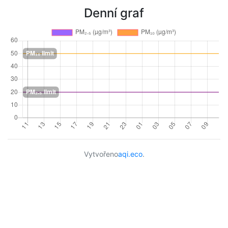
Denní graf
Vytvořeno
aqi.eco
.